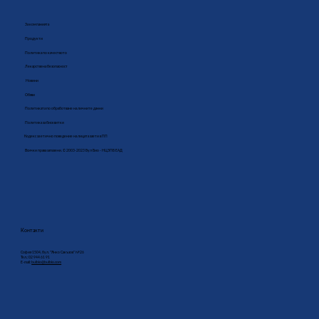
За компанията
Продукти
Политика по качеството
Лекарствена безопасност
Новини
Обяви
Политиката по обработване на личните данни
Политика за бисквитки
Кодекс за етично поведение на лицата заети в ПП
Всички права запазени. © 2003-2023 Бул Био - НЦЗПБ ЕАД
Контакти
София 1504, бул. "Янко Сакъзов" №26
Тел.: 02 944 61 91
E-mail:
bulbio@bulbio.com