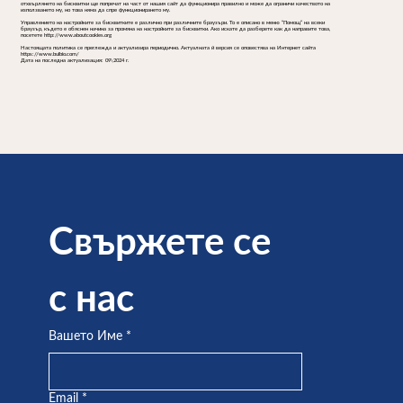
отхвърлянето на бисквитки ще попречат на част от нашия сайт да функционира правилно и може да ограничи качеството на
използването му, но това няма да спре функционирането му.
Управлението на настройките за бисквитките е различно при различните браузъри. То е описано в меню “Помощ” на всеки
браузър, където е обяснен начина за промяна на настройките за бисквитки. Ако искате да разберете как да направите това,
посетете http://www.aboutcookies.org
Настоящата политика се преглежда и актуализира периодично. Актуалната й версия се оповестява на Интернет сайта
https://www.bulbio.com/
Дата на последна актуализация: 09\2024 г.
Свържете се 
с нас
Вашето Име
*
Email
*