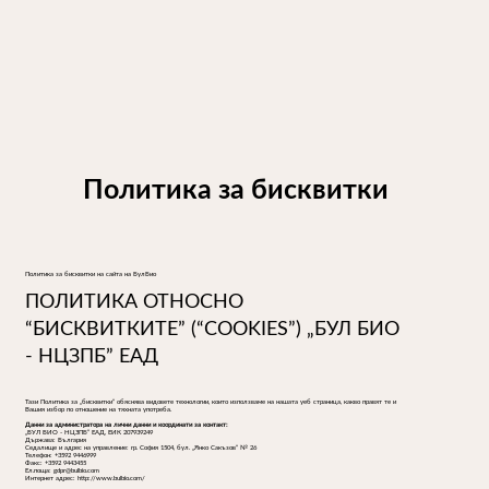
Политика за бисквитки
Политика за бисквитки на сайта на БулБио
ПОЛИТИКА ОТНОСНО
“БИСКВИТКИТЕ” (“COOKIES”) „БУЛ БИО
- НЦЗПБ” ЕАД
Тази Политика за „бисквитки“ обяснява видовете технологии, които използваме на нашата уеб страница, какво правят те и
Вашия избор по отношение на тяхната употреба.
Данни за администратора на лични данни и координати за контакт:
„БУЛ БИО - НЦЗПБ” ЕАД, ЕИК 207939249
Държава: България
Седалище и адрес на управление: гр. София 1504, бул. „Янко Сакъзов“ № 26
Телефон: +3592 9446999
Факс: +3592 9443455
Ел.поща: gdpr@bulbio.com
Интернет адрес: http://www.bulbio.com/