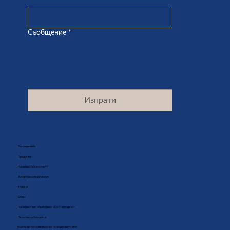
Съобщение
*
Изпрати
За компанията
Продукти
Политика по качеството
Лекарствена безопасност
Новини
Обяви
Политиката по обработване на личните данни
Политика за бисквитки
Кодекс за етично поведение на лицата заети в ПП