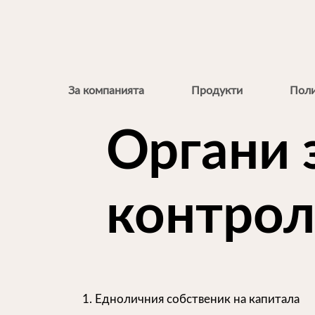
За компанията
Продукти
Поли
Органи 
контро
Едноличния собственик на капитала