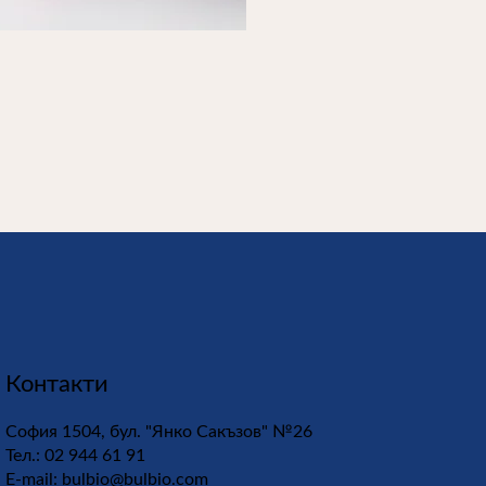
Контакти
София 1504, бул. "Янко Сакъзов" №26
Тел.: 02 944 61 91
E-mail:
bulbio@bulbio.com