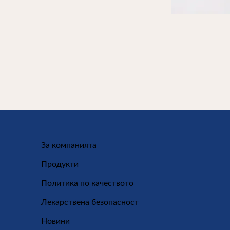
За компанията
Продукти
Политика по качеството
Лекарствена безопасност
Новини