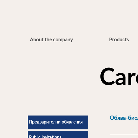
About the company
Products
Car
Обява-био
Предварителни обявления
О Б Я В А за
Public invitations