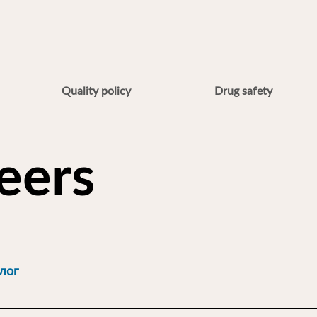
Quality policy
Drug safety
eers
лог
 провеждане на конкурс в „Бул Био – НЦЗПБ“ ЕООД Описание н