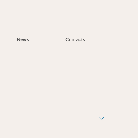
News
Contacts
а длъжността: Биолог Участва в производството